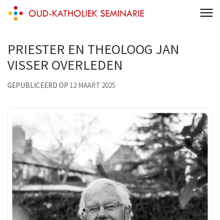
Skip
Oud-Katholiek Seminarie
to
content
PRIESTER EN THEOLOOG JAN
(Press
Enter)
VISSER OVERLEDEN
GEPUBLICEERD OP
12 MAART 2025