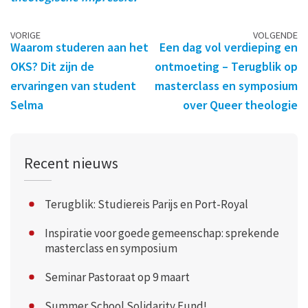
Berichtennavigatie
VORIGE
VOLGENDE
Waarom studeren aan het
Een dag vol verdieping en
OKS? Dit zijn de
ontmoeting – Terugblik op
ervaringen van student
masterclass en symposium
Selma
over Queer theologie
Recent nieuws
Terugblik: Studiereis Parijs en Port-Royal
Inspiratie voor goede gemeenschap: sprekende
masterclass en symposium
Seminar Pastoraat op 9 maart
Summer School Solidarity Fund!