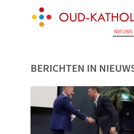
Skip
Oud-Katholiek Semi
to
content
(Press
NIEUWS
Enter)
BERICHTEN IN
NIEUW