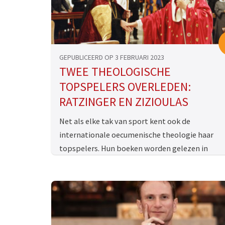
GEPUBLICEERD OP 3 FEBRUARI 2023
TWEE THEOLOGISCHE
TOPSPELERS OVERLEDEN:
RATZINGER EN ZIZIOULAS
Net als elke tak van sport kent ook de
internationale oecumenische theologie haar
topspelers. Hun boeken worden gelezen in
brede kring, ze worden in de …