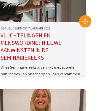
>
>>
GEPUBLICEERD OP 7 JANUARI 2023
VLUCHTELINGEN EN
MENSWORDING: NIEUWE
AANWINSTEN IN DE
SEMINARIEREEKS
Onze Seminariereeks is verrijkt met actuele
publicaties van bisschoppen Joris Vercammen
en Dick Schoon. Met de titels Om de
menswording. Praktisch-theologische bijdragen
aan het oud-katholieke …